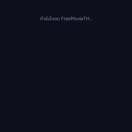
กำลังโหลด FreeMovieTH...