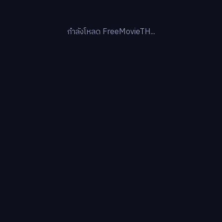
กำลังโหลด FreeMovieTH...