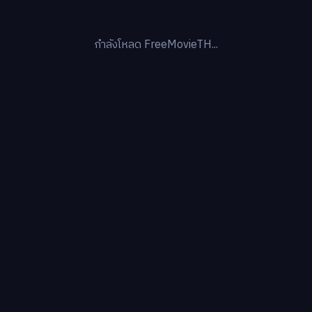
กำลังโหลด FreeMovieTH...