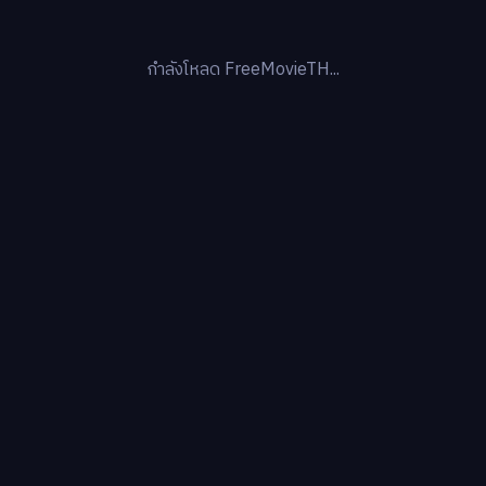
กำลังโหลด FreeMovieTH...