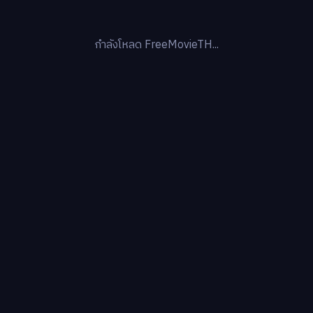
กำลังโหลด FreeMovieTH...