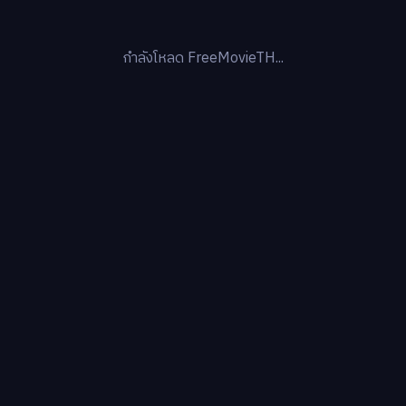
กำลังโหลด FreeMovieTH...