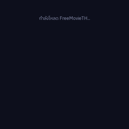
กำลังโหลด FreeMovieTH...