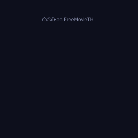
กำลังโหลด FreeMovieTH...