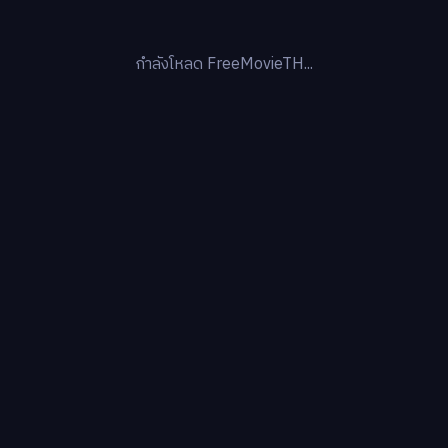
กำลังโหลด FreeMovieTH...