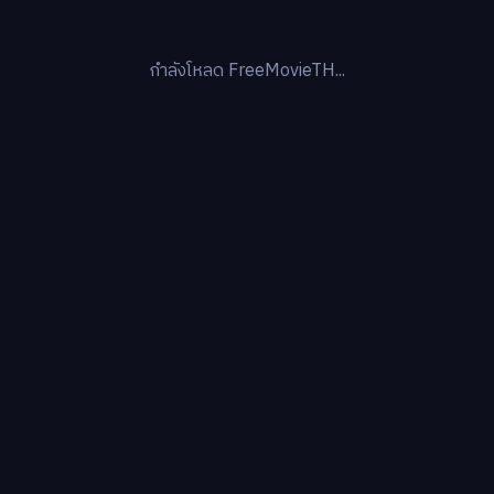
กำลังโหลด FreeMovieTH...