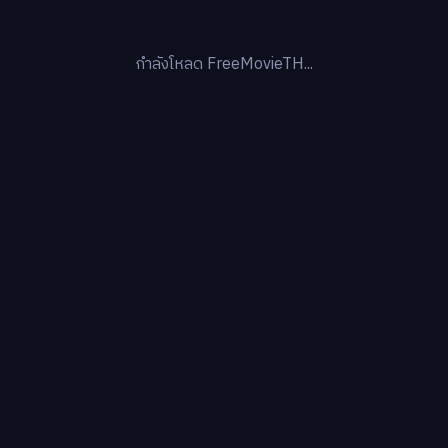
กำลังโหลด FreeMovieTH...