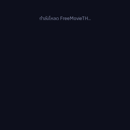
กำลังโหลด FreeMovieTH...