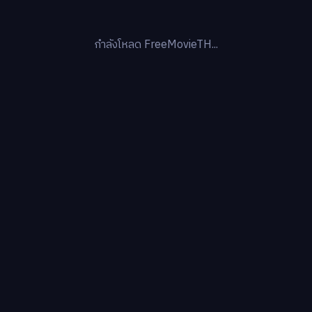
กำลังโหลด FreeMovieTH...