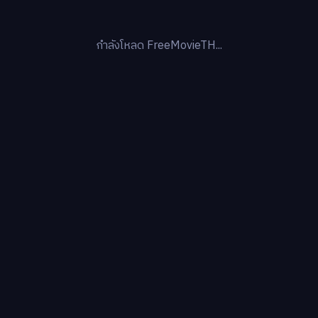
กำลังโหลด FreeMovieTH...