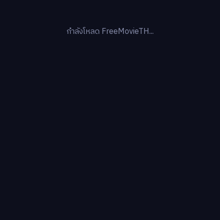
กำลังโหลด FreeMovieTH...