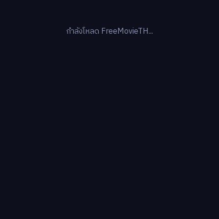
กำลังโหลด FreeMovieTH...