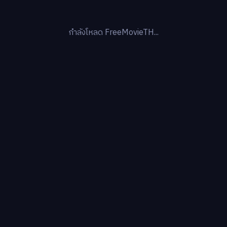
กำลังโหลด FreeMovieTH...