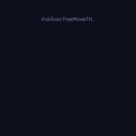
กำลังโหลด FreeMovieTH...