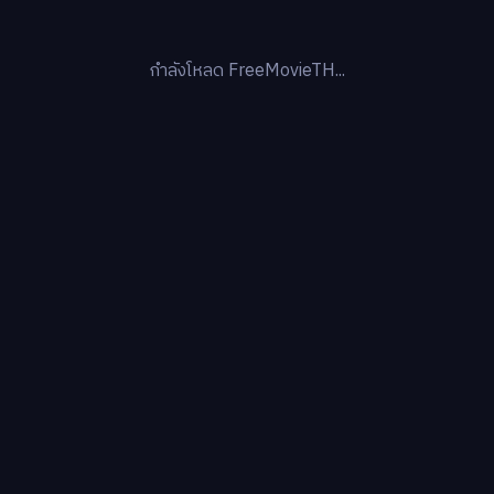
กำลังโหลด FreeMovieTH...